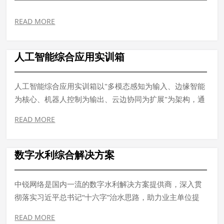
READ MORE
人工智能综合应用实训箱
人工智能综合应用实训箱以"多模态感知为输入、边缘智能
为核心、机器人控制为输出、云边协同为扩展"为架构，通
过工业级硬件组合与开源软件生态，解决AI技术从算法开
READ MORE
发到真实场景落地的"最后一公里"问题，适用于高校人工
智能、智能制造、物联网工程等专业的课程建设与科研攻
关。
数字水利综合解决方案
中锐网络是国内一流的数字水利解决方案提供商，深入贯
彻落实习近平总书记“十六字”治水思路，助力业主单位提
高水库大坝安全信息化管理水平，更好地为社会经济发展
READ MORE
和水利防灾减灾贡献力量...