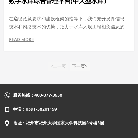
数字水库综合管理平台(中大型水库）
高灌区的运行效率，减少灌区的运营成本。为灌区管理部
门提供科学的决策依据，最终实现灌区管理信息化、调配
在遵循政策要求和建设框架的指导下，我们充分发挥信息
水合理化、量测水精准化、控制自动化为实现高效现代农
技术和网络技术的优势，致力于水库大坝工程相关信息的
业提供技术保障。
综合处理。通过该平台实现了大坝安全监测的实时数字
READ MORE
化，雨水情监测的智能化分析，并提供多维度数据的直观
展示。数字水库综合管理平台的推出，不仅仅是技术上的
进步，更是为水库安全保驾护航的一项战略举措。
<上一页
下一页>
服务热线：400-877-3650
电话：0591-38201199
地址：福州市福州大学国家大学科技园8号楼5层