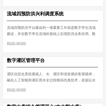
流域四预防洪兴利调度系统
流域四预防洪平台建设的一项重要工作就是数字孪生流域
建设，并在数字孪生流域的基础上实现防洪业务应用。数
字孪生流域实现物理流域的精准映射，实现数字流域和物
READ MORE
理流域的虚实交互，通过智能干预实现流域防洪调度的智
能化决策。本项目综合运用GIS、物联网、大数据、人工智
能、数字孪生等各项新技术，实现数字孪生流域智慧防
数字灌区管理平台
洪“四预”体系建设
灌区信息化系统遵循人、水、灌区和谐发展的客观规律，
融合人工智能和灌区用水全过程模拟仿真技术，依据以水
定需、量水而行、因水制宜原则，运用物联网、互联网、
READ MORE
云计算、大数据分析等先进技术，实时准确的获取灌区的
渠道水位、渠道流量、现场视频图像等信息，并对采集到
的数据进行加工处理，实现灌区信息资源的实时共享，提