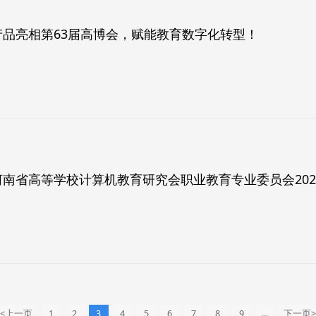
产品亮相第63届高博会，赋能教育数字化转型！
<上一页
1
2
3
4
5
6
7
8
9
...
下一页>